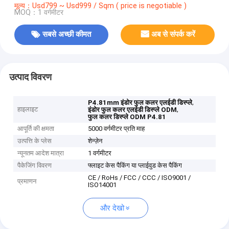
मूल्य：Usd799 ~ Usd999 / Sqm ( price is negotiable )
MOQ：1 वर्गमीटर
सबसे अच्छी कीमत
अब से संपर्क करें
उत्पाद विवरण
,
P4.81mm इंडोर फुल कलर एलईडी डिस्प्ले
हाइलाइट
,
इंडोर फुल कलर एलईडी डिस्प्ले ODM
फुल कलर डिस्प्ले ODM P4.81
आपूर्ति की क्षमता
5000 वर्गमीटर प्रति माह
उत्पत्ति के प्लेस
शेन्ज़ेन
न्यूनतम आदेश मात्रा
1 वर्गमीटर
पैकेजिंग विवरण
फ्लाइट केस पैकिंग या प्लाईवुड केस पैकिंग
CE / RoHs / FCC / CCC / ISO9001 /
प्रमाणन
ISO14001
और देखो