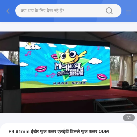
2
/
4
P4.81mm इंडोर फुल कलर एलईडी डिस्प्ले फुल कलर ODM