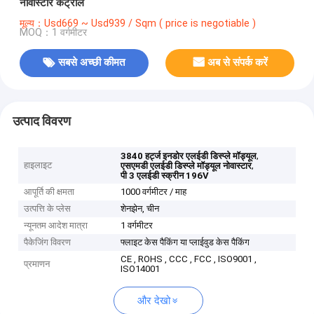
नोवास्टार कंट्रोल
मूल्य：Usd669 ~ Usd939 / Sqm ( price is negotiable )
MOQ：1 वर्गमीटर
सबसे अच्छी कीमत
अब से संपर्क करें
उत्पाद विवरण
,
3840 हर्ट्ज इनडोर एलईडी डिस्प्ले मॉड्यूल
हाइलाइट
,
एसएमडी एलईडी डिस्प्ले मॉड्यूल नोवास्टार
पी 3 एलईडी स्क्रीन 196V
आपूर्ति की क्षमता
1000 वर्गमीटर / माह
उत्पत्ति के प्लेस
शेनझेन, चीन
न्यूनतम आदेश मात्रा
1 वर्गमीटर
पैकेजिंग विवरण
फ्लाइट केस पैकिंग या प्लाईवुड केस पैकिंग
CE , ROHS , CCC , FCC , ISO9001 ,
प्रमाणन
ISO14001
और देखो