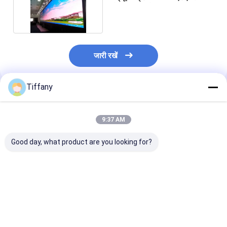
नोवास्टार कंट्रोल
जारी रखें
Tiffany
अनुशंसित उत्पाद
9:37 AM
Good day, what product are you looking for?
SMD1010 एलईडी वीडियो
लोंगडा फुल कलर एलईडी
इंडोर SMD LED स्
डिस्प्ले स्क्रीन मॉड्यूल पैनल
स्क्रीन मॉड्यूल P1.538
मॉड्यूल हाई डेफिनि
P1.25mm 640 *
P3.91 64*64 पिक
480mm