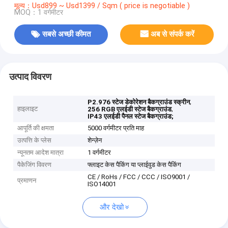
मूल्य：Usd899 ~ Usd1399 / Sqm ( price is negotiable )
MOQ：1 वर्गमीटर
सबसे अच्छी कीमत
अब से संपर्क करें
उत्पाद विवरण
,
P2.976 स्टेज डेकोरेशन बैकग्राउंड स्क्रीन
हाइलाइट
,
256 RGB एलईडी स्टेज बैकग्राउंड
IP43 एलईडी पैनल स्टेज बैकग्राउंड;
आपूर्ति की क्षमता
5000 वर्गमीटर प्रति माह
उत्पत्ति के प्लेस
शेन्ज़ेन
न्यूनतम आदेश मात्रा
1 वर्गमीटर
पैकेजिंग विवरण
फ्लाइट केस पैकिंग या प्लाईवुड केस पैकिंग
CE / RoHs / FCC / CCC / ISO9001 /
प्रमाणन
ISO14001
और देखो