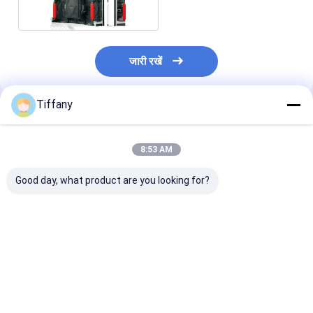
जारी रखें
Tiffany
अनुशंसित उत्पाद
8:53 AM
Good day, what product are you looking for?
वाटरप्रूफ IP65 RGB
इंडोर फुल कलर P3.91
P3.91 HD एलईडी 
एलईडी पैनल स्टेज बैकड्रॉप
LED स्टेज बैकड्रॉप स्क्रीन
बैकड्रॉप स्क्रीन वी
P2.976 P3.91 P4.81
FCC 64x64 पिक्सल
पैनल इंडोर 3.91
वीडियो वॉल
सबसे अच्छी कीमत
सबसे अच्छी कीमत
सबसे अच्छी 