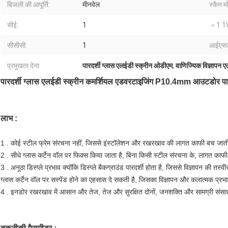
बिजली की आपूर्ति:
मीनवेल
स्कैन म
सीई:
1
＜1.1
सीसीसी:
1
आईएस
प्रमुखता देना:
पारदर्शी ग्लास एलईडी स्क्रीन ओडीएम
,
वाणिज्यिक विज्ञापन ए
पारदर्शी ग्लास एलईडी स्क्रीन कमर्शियल एडवरटाइजिंग P10.4mm आउटडोर पारदर्
लाभ :
1 . कोई स्टील फ्रेम संरचना नहीं, जिससे इंस्टॉलेशन और रखरखाव की लागत काफी बच जाती
2 . सीधे ग्लास कर्टेन वॉल पर फिक्स किया जाता है, बिना किसी स्टील संरचना के, लागत काफी
3 . अनूठा डिस्प्ले प्रभाव क्योंकि डिस्प्ले बैकग्राउंड पारदर्शी होता है, जिससे विज्ञापन की तस्वी
ग्लास कर्टेन वॉल पर सस्पेंड होने का एहसास दे सकती है, जिसका विज्ञापन और कलात्मक प्रभाव
4 . इनडोर रखरखाव में आसान और तेज, तेज और सुरक्षित दोनों, जनशक्ति और सामग्री संसा