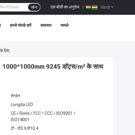
एक बोली का अनुरोध
|
Hindi
खोज
ण
हमसे संपर्क करें
समाचार
मामले
के लिए
MD1921 1000*1000mm 9245 डॉट्स/m² के साथ
शेन्ज़ेन
Longda LED
CE / RoHs / FCC / CCC / ISO9001 /
ISO14001
टी - पी3.9,पी10.4