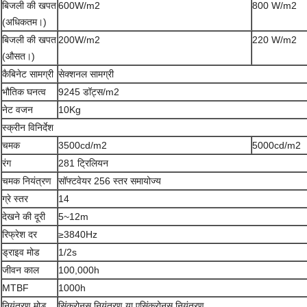
बिजली की खपत
600W/m2
800 W/m2
(अधिकतम।)
बिजली की खपत
200W/m2
220 W/m2
(औसत।)
कैबिनेट सामग्री
सेक्शनल सामग्री
भौतिक घनत्व
9245 डॉट्स/m2
नेट वजन
10Kg
स्क्रीन विनिर्देश
चमक
3500cd/m2
5000cd/m2
रंग
281 ट्रिलियन
चमक नियंत्रण
सॉफ्टवेयर 256 स्तर समायोज्य
ग्रे स्तर
14
देखने की दूरी
5~12m
रिफ्रेश दर
≥3840Hz
ड्राइव मोड
1/2s
जीवन काल
100,000h
MTBF
1000h
नियंत्रण मोड
सिंक्रोनस नियंत्रण या एसिंक्रोनस नियंत्रण