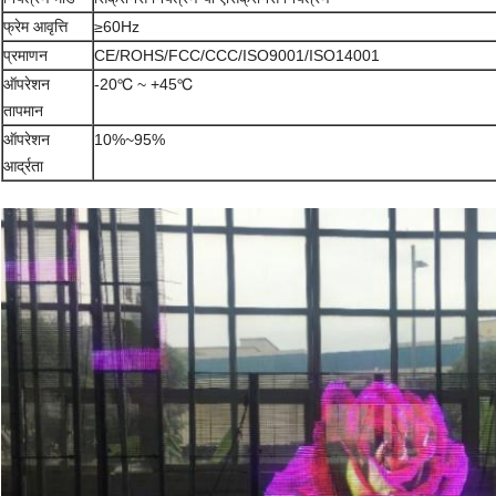
फ्रेम आवृत्ति
≥60Hz
प्रमाणन
CE/ROHS/FCC/CCC/ISO9001/ISO14001
ऑपरेशन
-20℃ ~ +45℃
तापमान
ऑपरेशन
10%~95%
आर्द्रता