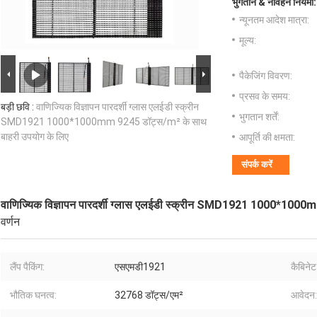
भुगतान & नौवहन नियमों:
न्यूनतम आदेश मात्रा:
मूल्य:
पैकेजिंग विवरण:
प्रसव के समय:
बड़ी छवि :
वाणिज्यिक विज्ञापन पारदर्शी ग्लास एलईडी स्क्रीन
भुगतान शर्तें:
SMD1921 1000*1000mm 9245 डॉट्स/m² के साथ
बाहरी उपयोग के लिए
आपूर्ति की क्षमता:
संपर्क करें
वाणिज्यिक विज्ञापन पारदर्शी ग्लास एलईडी स्क्रीन SMD1921 1000*1000
वर्णन
लैंप पैकिंग:
एसएमडी1921
कैबिने
भौतिक घनत्व:
32768 डॉट्स/एम²
आवेदन: