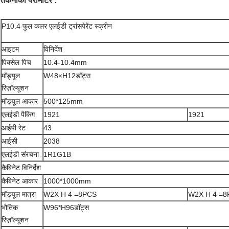
तकनीकी पैरामीटर :
P10.4 फुल कलर एलईडी ट्रांसपेरेंट स्क्रीन
आइटम
विनिर्देश
पिक्सेल पिच
10.4-10.4mm
मॉड्यूल
W48×H12डॉट्स
रिज़ॉल्यूशन
मॉड्यूल आकार
500*125mm
एलईडी पैकिंग
1921
1921
आईपी ​​रेट
43
आईसी
2038
एलईडी संरचना
1R1G1B
कैबिनेट विनिर्देश
कैबिनेट आकार
1000*1000mm
मॉड्यूल मात्रा
W2X H 4 =8PCS
W2X H 4 =8
भौतिक
W96*H96डॉट्स
रिज़ॉल्यूशन