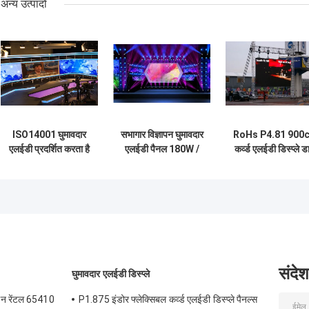
अन्य उत्पादों
ISO14001 घुमावदार
सभागार विज्ञापन घुमावदार
RoHs P4.81 900
एलईडी प्रदर्शित करता है
एलईडी पैनल 180W /
कर्व्ड एलईडी डिस्प्ले ड
P2mm SMD1515
वर्गमीटर 320 * 160
कास्टिंग एल्यूमीनियम
एलईडी वीडियो वॉल
मिमी 140 डिग्री क्षैतिज
कैबिनेट 13S
स्टूडियो
संदेश
घुमावदार एलईडी डिस्प्ले
ीन रेंटल 65410
P1.875 इंडोर फ्लेक्सिबल कर्व्ड एलईडी डिस्प्ले पैनल्स