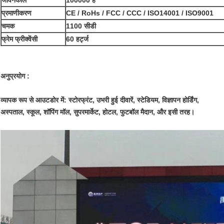
जीवनकाल
100000 ह
प्रमाणीकरण
CE / RoHs / FCC / CCC / ISO14001 / ISO9001
चमक
1100 सीडी
फ्रेम फ्रीक्वेंसी
60 हर्ट्ज
अनुप्रयोग :
व्यापक रूप से आउटडोर में: स्टोरफ्रंट, उभरी हुई दीवारें, स्टेडियम, विज्ञापन होर्डिंग,
अस्पताल, स्कूल, शॉपिंग मॉल, सुपरमार्केट, होटल, फुटबॉल मैदान, और इसी तरह।