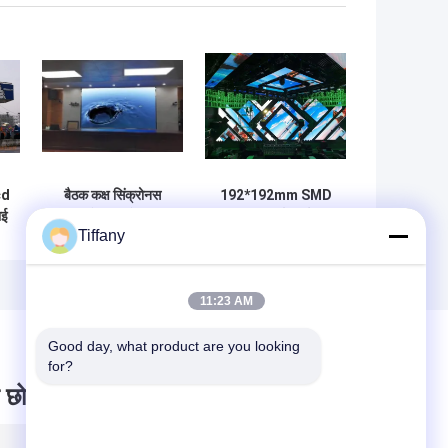
cd
बैठक कक्ष सिंक्रोनस
192*192mm SMD
ाई
आरओएचएस के लिए
2121 कर्व्ड एलईडी
Tiffany
अल्ट्रा लाइट 1 आर 1
डिस्प्ले कैबिनेट P3mm
जी 1 बी ओडीएम घुमावदार
30m व्यूइंग डिस्टेंस
एलईडी स्क्रीन
11:23 AM
Good day, what product are you looking 
for?
 छोड़ दो