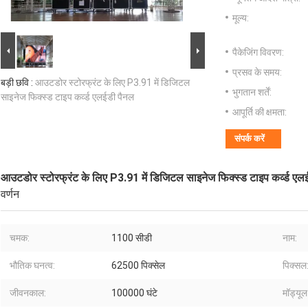
मूल्य:
पैकेजिंग विवरण:
प्रसव के समय:
बड़ी छवि :
आउटडोर स्टोरफ्रंट के लिए P3.91 में डिजिटल
भुगतान शर्तें:
साइनेज फिक्स्ड टाइप कर्व्ड एलईडी पैनल
आपूर्ति की क्षमता:
संपर्क करें
आउटडोर स्टोरफ्रंट के लिए P3.91 में डिजिटल साइनेज फिक्स्ड टाइप कर्व्ड एल
वर्णन
चमक:
1100 सीडी
नाम:
भौतिक घनत्व:
62500 पिक्सेल
पिक्सल
जीवनकाल:
100000 घंटे
मॉड्यू