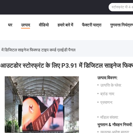
घर
उत्पाद
वीडियो
हमारे बारे में
फैक्टरी यात्रा
गुणवत्ता नियंत्र
में डिजिटल साइनेज फिक्स्ड टाइप कर्व्ड एलईडी पैनल
आउटडोर स्टोरफ्रंट के लिए P3.91 में डिजिटल साइनेज फिक्स्
उत्पाद विवरण:
उत्पत्ति के प्लेस:
ब्रांड नाम:
प्रमाणन:
मॉडल संख्या:
भुगतान & नौवहन नियमों:
न्यूनतम आदेश मात्रा: