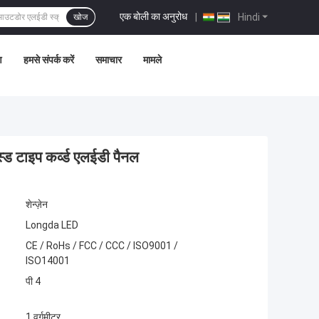
एक बोली का अनुरोध
|
Hindi
खोज
ण
हमसे संपर्क करें
समाचार
मामले
ड टाइप कर्व्ड एलईडी पैनल
शेन्ज़ेन
Longda LED
CE / RoHs / FCC / CCC / ISO9001 /
ISO14001
पी 4
1 वर्गमीटर