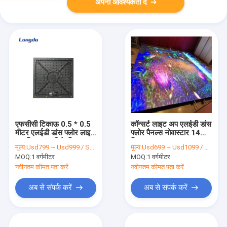
अपनी आवश्यकता दें
एफसीसी टिकाऊ 0.5 * 0.5
कॉन्सर्ट लाइट अप एलईडी डांस
मीटर एलईडी डांस फ्लोर लाइट
फ्लोर पैनल्स नोवास्टार 14
अप किराया शादी के लिए
बिट्स 264V
मूल्य:
Usd799 ~ Usd999 / Sqm ( price is negotiable )
मूल्य:
Usd699 ~ Usd1099 / Sqm ( price is negotiable )
P4.81mm
MOQ:
1 वर्गमीटर
MOQ:
1 वर्गमीटर
नवीनतम कीमत पता करें
नवीनतम कीमत पता करें
अब से संपर्क करें
अब से संपर्क करें