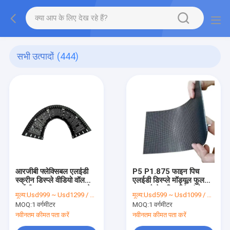
सभी उत्पादों
(444)
आरजीबी फ्लेक्सिबल एलईडी
P5 P1.875 फाइन पिच
स्क्रीन डिस्प्ले वीडियो वॉल
एलईडी डिस्प्ले मॉड्यूल फुल
आईसी 5124 300nits से
कलर मैग्नेट स्प्लिसिंग इंडोर
मूल्य:
Usd999 ~ Usd1299 / Sqm ( price is negotiable )
मूल्य:
Usd599 ~ Usd1099 / Sqm ( price is negotiable )
600nits
सिंक्रोनस
MOQ:
1 वर्गमीटर
MOQ:
1 वर्गमीटर
नवीनतम कीमत पता करें
नवीनतम कीमत पता करें