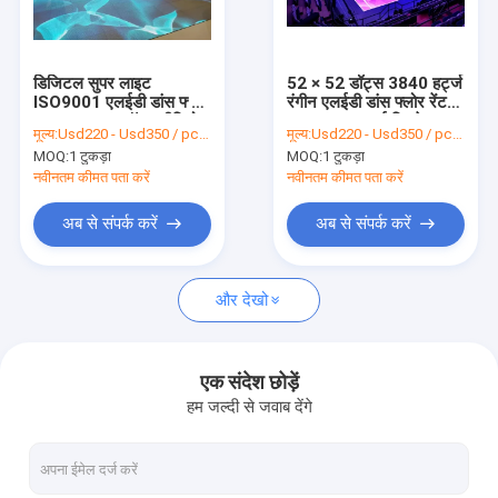
हमारे बारे में
फैक्टरी यात्रा
डिजिटल सुपर लाइट
52 × 52 डॉट्स 3840 हर्ट्ज
ISO9001 एलईडी डांस फ्लोर
रंगीन एलईडी डांस फ्लोर रेंटल
गुणवत्ता नियंत्रण
W96 * H96 डॉट्स वीडियो
P4.81mm हाई रिफ्रेश
मूल्य:
Usd220 - Usd350 / pcs ( price is negotiable )
मूल्य:
Usd220 - Usd350 / pcs ( price is negotiable )
वॉल मॉड्यूल 1920Hz
MOQ:
1 टुकड़ा
MOQ:
1 टुकड़ा
हमसे संपर्क करें
नवीनतम कीमत पता करें
नवीनतम कीमत पता करें
समाचार
अब से संपर्क करें
अब से संपर्क करें
मामले
और देखो
रेंटल एलईडी डिस्प्ले
एक संदेश छोड़ें
हम जल्दी से जवाब देंगे
घुमावदार एलईडी डिस्प्ले
छोटा पिक्सेल एलईडी डिस्प्ले