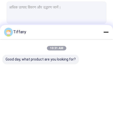
इनडोर पूर्ण रंग एलईडी डिस्प्ले
आउटडोर एलईडी वीडियो दीवारें
एलईडी डिस्प्ले कैबिनेट
Tiffany
जारी रखें
वेडिंग एलईडी स्क्रीन
एलईडी विंडो डिस्प्ले स्क्रीन
10:31 AM
हमारी श्रेणियाँ
एलईडी स्टेज पृष्ठभूमि स्क्रीन
Good day, what product are you looking for?
एलईडी स्क्रीन मॉड्यूल
एलईडी लचीला मॉड्यूल
एलईडी डांस फ्लोर
रेंटल एलईडी डिस्प्ले
घुमावदार एलईडी डिस्प्ले
छोटा पिक्सेल एलईडी ड
पारदर्शी ग्लास एलईडी स्क्रीन