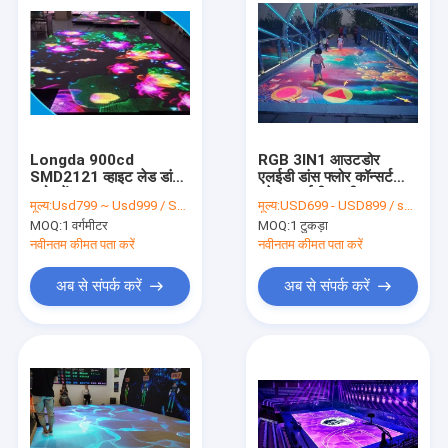
Longda 900cd
RGB 3IN1 आउटडोर
SMD2121 व्हाइट लेड डांस
एलईडी डांस फ्लोर कॉन्सर्ट
फ्लोर रेंटल W52 × H52
स्टेज एलईडी स्क्रीन
मूल्य:
Usd799 ~ Usd999 / Sqm ( price is negotiable )
मूल्य:
USD699 - USD899 / sqm , price is negotiable
डॉट्स
AC220V IP65 ODM
MOQ:
1 वर्गमीटर
MOQ:
1 टुकड़ा
नवीनतम कीमत पता करें
नवीनतम कीमत पता करें
अब से संपर्क करें
अब से संपर्क करें
घर
उत्पाद
वीडियो