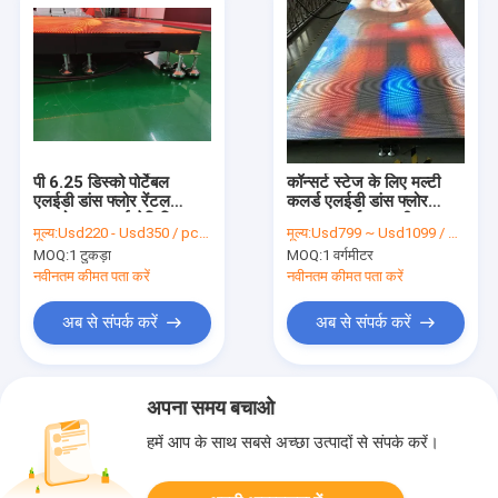
पी 6.25 डिस्को पोर्टेबल
कॉन्सर्ट स्टेज के लिए मल्टी
एलईडी डांस फ्लोर रेंटल
कलर्ड एलईडी डांस फ्लोर
आरओएचएस हाई डेफिनिशन:
3840 हर्ट्ज 196 वी 4500
मूल्य:
Usd220 - Usd350 / pcs ( price is negotiable )
मूल्य:
Usd799 ~ Usd1099 / Sqm ( price is negotiable )
सीडी
MOQ:
1 टुकड़ा
MOQ:
1 वर्गमीटर
नवीनतम कीमत पता करें
नवीनतम कीमत पता करें
अब से संपर्क करें
अब से संपर्क करें
अपना समय बचाओ
हमें आप के साथ सबसे अच्छा उत्पादों से संपर्क करें।