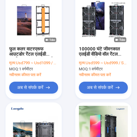
फुल कलर वाटरप्रूफ
100000 घंटे जीवनकाल
आउटडोर रेंटल एलईडी
एलईडी वीडियो वॉल रेंटल
स्क्रीन 6500K 1/16 स्कैन
6500K रंग तापमान
मूल्य:
Usd799 ~ Usd1099 / Sqm ( price is negotiable )
मूल्य:
Usd599 ~ Usd999 / Sqm ( Price is negotiable )
128 X 256 3840hz
MOQ:
1 वर्गमीटर
MOQ:
1 वर्गमीटर
नवीनतम कीमत पता करें
नवीनतम कीमत पता करें
अब से संपर्क करें
अब से संपर्क करें
घर
उत्पाद
वीडियो