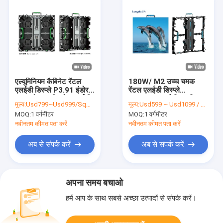
एल्यूमिनियम कैबिनेट रेंटल
180W/ M2 उच्च चमक
एलईडी डिस्प्ले P3.91 इंडोर
रेंटल एलईडी डिस्प्ले
आउटडोर एचडी फ्लैट एलईडी
1R1G1B एलईडी स्क्रीन
मूल्य:
Usd799~Usd999/Sqm( Price is negotiable )
मूल्य:
Usd599 ~ Usd1099 / Sqm ( price is negotiable )
स्क्रीन
डाई कास्टिंग एल्यूमिनियम
MOQ:
1 वर्गमीटर
MOQ:
1 वर्गमीटर
नवीनतम कीमत पता करें
नवीनतम कीमत पता करें
अब से संपर्क करें
अब से संपर्क करें
अपना समय बचाओ
हमें आप के साथ सबसे अच्छा उत्पादों से संपर्क करें।