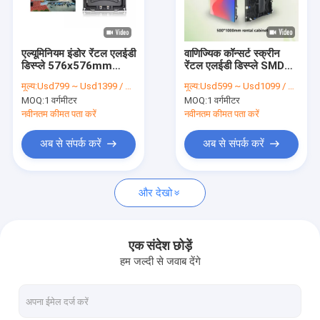
हमारे बारे में
फैक्टरी यात्रा
एल्यूमिनियम इंडोर रेंटल एलईडी
वाणिज्यिक कॉन्सर्ट स्क्रीन
डिस्प्ले 576x576mm
रेंटल एलईडी डिस्प्ले SMD
गुणवत्ता नियंत्रण
54HZ FCC P3
2020 500x1000mm
मूल्य:
Usd799 ~ Usd1399 / Sqm ( price is negotiable )
मूल्य:
Usd599 ~ Usd1099 / Sqm ( price is negotiable )
IP65
MOQ:
1 वर्गमीटर
MOQ:
1 वर्गमीटर
हमसे संपर्क करें
नवीनतम कीमत पता करें
नवीनतम कीमत पता करें
समाचार
अब से संपर्क करें
अब से संपर्क करें
मामले
और देखो
रेंटल एलईडी डिस्प्ले
एक संदेश छोड़ें
हम जल्दी से जवाब देंगे
घुमावदार एलईडी डिस्प्ले
छोटा पिक्सेल एलईडी डिस्प्ले