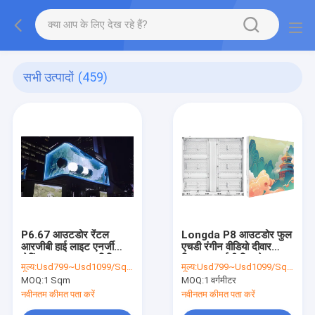
सभी उत्पादों
(459)
P6.67 आउटडोर रेंटल
Longda P8 आउटडोर फुल
आरजीबी हाई लाइट एनर्जी
एचडी रंगीन वीडियो दीवार
सेविंग फुल कलर एल्यूमिनियम
विज्ञापन एलईडी डिस्प्ले
मूल्य:
Usd799~Usd1099/Sqm(price is negotiable)
मूल्य:
Usd799~Usd1099/Sqm(price is negotiable)
बॉटम शेल एलईडी डिस्प्ले
3840HZ पेशेवर एलईडी
MOQ:
1 Sqm
MOQ:
1 वर्गमीटर
स्क्रीन
नवीनतम कीमत पता करें
नवीनतम कीमत पता करें