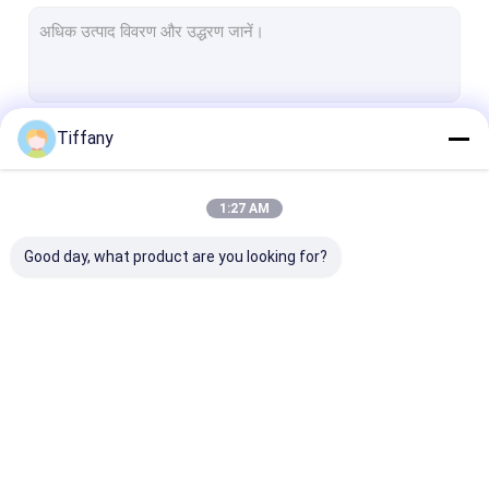
इनडोर पूर्ण रंग एलईडी डिस्प्ले
आउटडोर एलईडी वीडियो दीवारें
एलईडी डिस्प्ले कैबिनेट
Tiffany
जारी रखें
वेडिंग एलईडी स्क्रीन
एलईडी विंडो डिस्प्ले स्क्रीन
1:27 AM
हमारी श्रेणियाँ
एलईडी स्टेज पृष्ठभूमि स्क्रीन
Good day, what product are you looking for?
एलईडी स्क्रीन मॉड्यूल
एलईडी लचीला मॉड्यूल
एलईडी डांस फ्लोर
रेंटल एलईडी डिस्प्ले
घुमावदार एलईडी डिस्प्ले
छोटा पिक्सेल एलईडी ड
पारदर्शी ग्लास एलईडी स्क्रीन