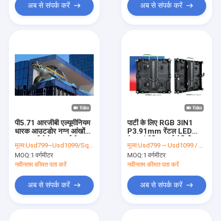
अब से संपर्क करें
अब से संपर्क करें
पी5.71 आरजीबी एल्यूमीनियम
पार्टी के लिए RGB 3IN1
धारक आउटडोर नग्न आंखों
P3.91mm रेंटल LED
वाला 3 डी पेशेवर एलईडी
पैनल एंटीवियर हाई डेफिनिशन:
मूल्य:
Usd799~Usd1099/Sqm(price is negotiable)
मूल्य:
Usd799 ~ Usd1099 / Sqm ( price is negotiable )
स्क्रीन
MOQ:
1 वर्गमीटर
MOQ:
1 वर्गमीटर
नवीनतम कीमत पता करें
नवीनतम कीमत पता करें
अब से संपर्क करें
अब से संपर्क करें