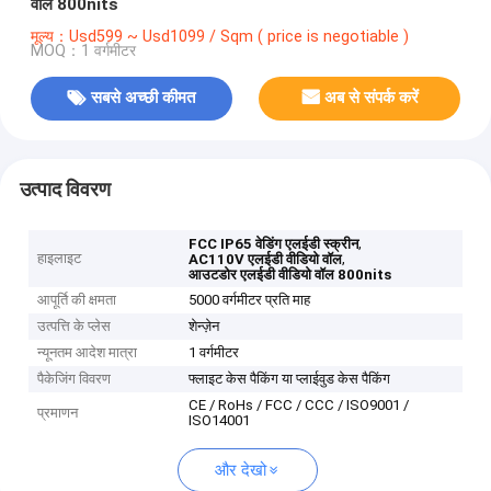
वॉल 800nits
मूल्य：Usd599 ~ Usd1099 / Sqm ( price is negotiable )
MOQ：1 वर्गमीटर
सबसे अच्छी कीमत
अब से संपर्क करें
उत्पाद विवरण
,
FCC IP65 वेडिंग एलईडी स्क्रीन
हाइलाइट
,
AC110V एलईडी वीडियो वॉल
आउटडोर एलईडी वीडियो वॉल 800nits
आपूर्ति की क्षमता
5000 वर्गमीटर प्रति माह
उत्पत्ति के प्लेस
शेन्ज़ेन
न्यूनतम आदेश मात्रा
1 वर्गमीटर
पैकेजिंग विवरण
फ्लाइट केस पैकिंग या प्लाईवुड केस पैकिंग
CE / RoHs / FCC / CCC / ISO9001 /
प्रमाणन
ISO14001
और देखो