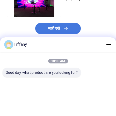
एलईडी वीडियो वॉल 800nits
जारी रखें
Tiffany
अनुशंसित उत्पाद
10:00 AM
Good day, what product are you looking for?
वेडिंग / डिस्को / कॉन्सर्ट के
500x500mm
एचडी आईसी 2153 व
लिए इंडोर P3.91 रेंटल स्टेज
1000nits मॉड्यूलर एलईडी
एलईडी वीडियो वॉल स
एलईडी स्क्रीन
डिस्प्ले पैनल वेडिंग एलईडी
डिस्प्ले 1/16 स्कैन
स्क्रीन रेंटल
AC220V 522n