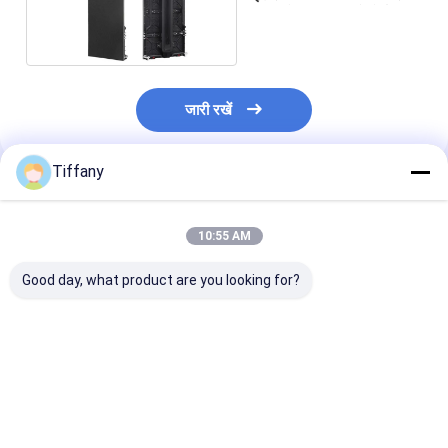
LED मैट्रिक्स डिस्प्ले बोर्ड
जारी रखें
Tiffany
अनुशंसित उत्पाद
10:55 AM
Good day, what product are you looking for?
SMD1010 एलईडी वीडियो
लोंगडा फुल कलर एलईडी
इंडोर SMD LED स्
डिस्प्ले स्क्रीन मॉड्यूल पैनल
स्क्रीन मॉड्यूल P1.538
मॉड्यूल हाई डेफिनि
P1.25mm 640 *
P3.91 64*64 पिक
480mm