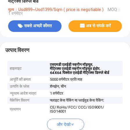
मैट्रिक्स डिस्प्ले बोर्ड
मूल्य：Usd899~Usd1399/Sqm ( price is negotiable )
MOQ：
1 वर्गमीटर
सबसे अच्छी कीमत
अब से संपर्क करें
उत्पाद विवरण
,
एसएमडी एलईडी स्क्रीन मॉड्यूल
हाइलाइट
,
मैट्रिक्स एलईडी स्क्रीन मॉड्यूल इंडोर
64X64 पिक्सेल एलईडी मैट्रिक्स डिस्प्ले बोर्ड
आपूर्ति की क्षमता
5000 वर्गमीटर प्रति माह
उत्पत्ति के प्लेस
शेनझेन, चीन
न्यूनतम आदेश मात्रा
1 वर्गमीटर
पैकेजिंग विवरण
फ्लाइट केस पैकिंग या प्लाईवुड केस पैकिंग:
CE/ RoHs/ FCC/ CCC/ ISO9001/
प्रमाणन
ISO14001
और देखो