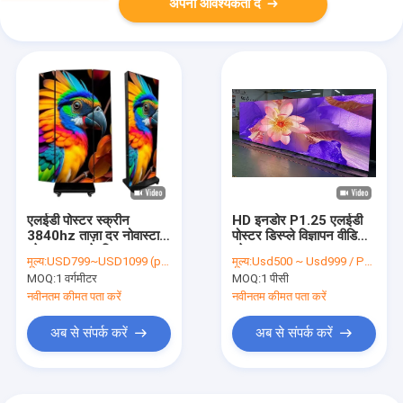
अपनी आवश्यकता दें
एलईडी पोस्टर स्क्रीन
HD इनडोर P1.25 एलईडी
3840hz ताज़ा दर नोवास्टार
पोस्टर डिस्प्ले विज्ञापन वीडियो
प्लेयर दुकान के लिए आसान
प्लेयर
मूल्य:
USD799~USD1099 (price is negotiable)
मूल्य:
Usd500 ~ Usd999 / PCS ( Price is negotiable )
स्थापना
MOQ:
1 वर्गमीटर
MOQ:
1 पीसी
नवीनतम कीमत पता करें
नवीनतम कीमत पता करें
अब से संपर्क करें
अब से संपर्क करें