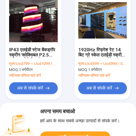
IP43 एलईडी स्टेज बैकड्रॉप
1920Hz रिफ्रेश रेट 14
स्क्रीन फ्लेक्सिबल P2.5
बिट ग्रे स्केल एलईडी स्क्रीन
इंडोर एलईडी डिस्प्ले AC90V
-40℃~60℃ स्टोरेज
मूल्य:
Usd799 ~ Usd1099 / Sqm ( price is negotiable )
मूल्य:
Usd599 ~ Usd999 / Sqm ( Price is negotiable )
तापमान के साथ
MOQ:
1 वर्गमीटर
MOQ:
1 वर्गमीटर
नवीनतम कीमत पता करें
नवीनतम कीमत पता करें
अब से संपर्क करें
अब से संपर्क करें
अपना समय बचाओ
हमें आप के साथ सबसे अच्छा उत्पादों से संपर्क करें।