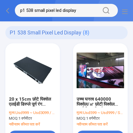
P1 538 Small Pixel Led Display
(8)
20 x 15cm छोटे पिक्सेल
उच्च घनत्व 640000
एलईडी डिस्प्ले पूर्ण रंग
पिक्सेल/㎡ छोटी पिक्सेल
P1.538
एलईडी स्क्रीन मैक्स।
मूल्य:
Usd999 ~ Usd3099 / Sqm ( price is negotiable )
मूल्य:
Usd599 ~ Usd999 / Sqm ( Price is negotiable )
800W/㎡ बिजली की खपत
MOQ:
1 वर्गमीटर
MOQ:
1 वर्गमीटर
नवीनतम कीमत पता करें
नवीनतम कीमत पता करें