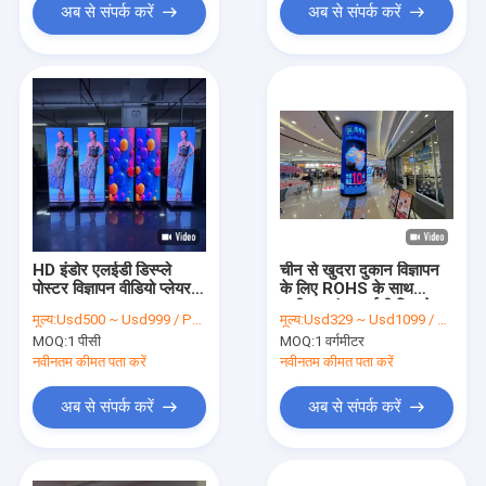
अब से संपर्क करें
अब से संपर्क करें
HD इंडोर एलईडी डिस्प्ले
चीन से खुदरा दुकान विज्ञापन
पोस्टर विज्ञापन वीडियो प्लेयर
के लिए ROHS के साथ
P1.25 P1.538 P1.86
लचीला स्तंभ एलईडी डिस्प्ले
मूल्य:
Usd500 ~ Usd999 / PCS ( Price is negotiable )
मूल्य:
Usd329 ~ Usd1099 / Sqm ( price is negotiable )
P2 P2.5 P3
MOQ:
1 पीसी
MOQ:
1 वर्गमीटर
नवीनतम कीमत पता करें
नवीनतम कीमत पता करें
अब से संपर्क करें
अब से संपर्क करें