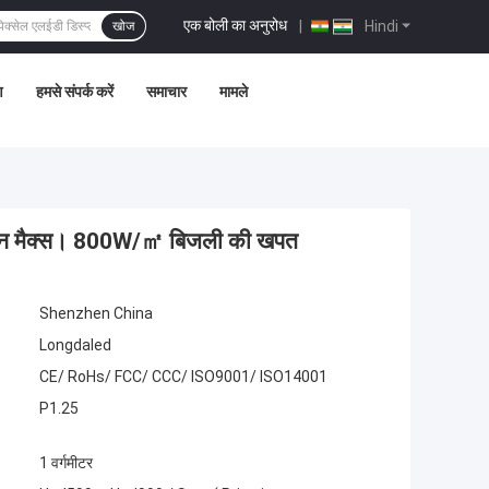
एक बोली का अनुरोध
|
Hindi
खोज
ण
हमसे संपर्क करें
समाचार
मामले
्रीन मैक्स। 800W/㎡ बिजली की खपत
Shenzhen China
Longdaled
CE/ RoHs/ FCC/ CCC/ ISO9001/ ISO14001
P1.25
1 वर्गमीटर