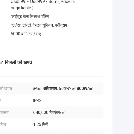
Usd599 ~ Usd999 / Sqm ( Price is
negotiable )
प्लाईवुड केस के साथ पैकिंग
एल/सी, टी/टी, वेस्टर्न यूनियन, मनीग्राम
5000 वर्गमीटर / माह
W/㎡ बिजली की खपत
की खपत:
Max.
अधिकतम.
800W/㎡
800W/㎡
ग:
IP43
 घनत्व:
640,000 पिक्सेल/㎡
 पिच:
1.25 मिमी