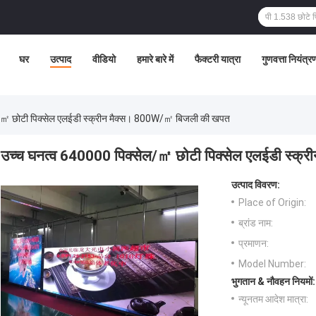
घर
उत्पाद
वीडियो
हमारे बारे में
फैक्टरी यात्रा
गुणवत्ता नियंत्र
/㎡ छोटी पिक्सेल एलईडी स्क्रीन मैक्स। 800W/㎡ बिजली की खपत
उच्च घनत्व 640000 पिक्सेल/㎡ छोटी पिक्सेल एलईडी स्क
उत्पाद विवरण:
Place of Origin:
ब्रांड नाम:
प्रमाणन:
Model Number:
भुगतान & नौवहन नियमों:
न्यूनतम आदेश मात्रा: