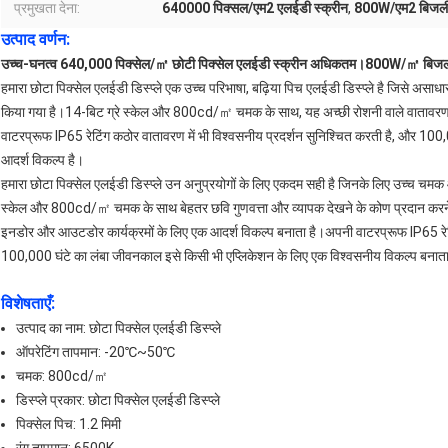
प्रमुखता देना:
640000 पिक्सल/एम2 एलईडी स्क्रीन
,
800W/एम2 बिजली 
उत्पाद वर्णन:
उच्च-घनत्व 640,000 पिक्सेल/㎡ छोटी पिक्सेल एलईडी स्क्रीन अधिकतम।800W/㎡ बिज
हमारा छोटा पिक्सेल एलईडी डिस्प्ले एक उच्च परिभाषा, बढ़िया पिच एलईडी डिस्प्ले है जिसे असाध
किया गया है।14-बिट ग्रे स्केल और 800cd/㎡ चमक के साथ, यह अच्छी रोशनी वाले वातावरण में 
वाटरप्रूफ IP65 रेटिंग कठोर वातावरण में भी विश्वसनीय प्रदर्शन सुनिश्चित करती है, और 100,0
आदर्श विकल्प है।
हमारा छोटा पिक्सेल एलईडी डिस्प्ले उन अनुप्रयोगों के लिए एकदम सही है जिनके लिए उच्च चमक 
स्केल और 800cd/㎡ चमक के साथ बेहतर छवि गुणवत्ता और व्यापक देखने के कोण प्रदान करने के
इनडोर और आउटडोर कार्यक्रमों के लिए एक आदर्श विकल्प बनाता है।अपनी वाटरप्रूफ IP65 रेट
100,000 घंटे का लंबा जीवनकाल इसे किसी भी एप्लिकेशन के लिए एक विश्वसनीय विकल्प बनाता
विशेषताएँ:
उत्पाद का नाम: छोटा पिक्सेल एलईडी डिस्प्ले
ऑपरेटिंग तापमान: -20℃~50℃
चमक: 800cd/㎡
डिस्प्ले प्रकार: छोटा पिक्सेल एलईडी डिस्प्ले
पिक्सेल पिच: 1.2 मिमी