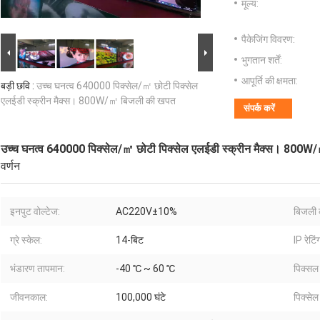
मूल्य:
पैकेजिंग विवरण:
भुगतान शर्तें:
आपूर्ति की क्षमता:
बड़ी छवि :
उच्च घनत्व 640000 पिक्सेल/㎡ छोटी पिक्सेल
एलईडी स्क्रीन मैक्स। 800W/㎡ बिजली की खपत
संपर्क करें
उच्च घनत्व 640000 पिक्सेल/㎡ छोटी पिक्सेल एलईडी स्क्रीन मैक्स। 800
वर्णन
इनपुट वोल्टेज:
AC220V±10%
बिजली 
ग्रे स्केल:
14-बिट
IP रेटिं
भंडारण तापमान:
-40 ℃ ~ 60 ℃
पिक्सल
जीवनकाल:
100,000 घंटे
पिक्सेल