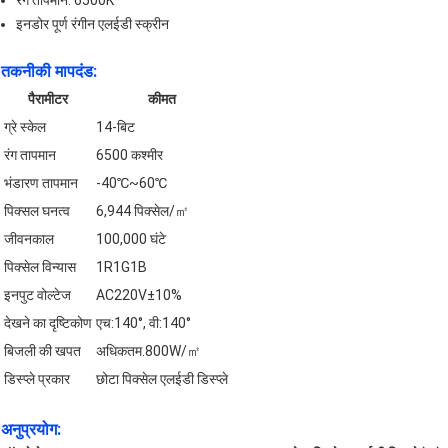
रंग तापमान: 6500K
इनडोर पूर्ण रंगीन एलईडी स्क्रीन
तकनीकी मापदंड:
पैरामीटर
कीमत
ग्रे स्केल
14-बिट
रंग तापमान
6500 कश्मीर
भंडारण तापमान
-40℃~60℃
पिक्सल घनत्व
6,944 पिक्सेल/㎡
जीवनकाल
100,000 घंटे
पिक्सेल विन्यास
1R1G1B
इनपुट वोल्टेज
AC220V±10%
देखने का दृष्टिकोण
एच:140°, वी:140°
बिजली की खपत
अधिकतम.800W/㎡
डिस्प्ले प्रकार
छोटा पिक्सेल एलईडी डिस्प्ले
अनुप्रयोग: