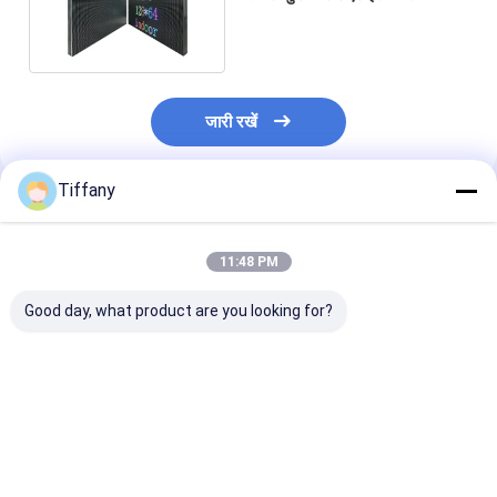
स्क्रीन वाइड व्यूइंग एंगल
जारी रखें
Tiffany
अनुशंसित उत्पाद
11:48 PM
Good day, what product are you looking for?
हल्का वजन अल्ट्रा पतला
छोटे पिक्सेल इंडोर एलईडी
उच्च संकल्प लघु पि
इनडोर फ्रंट सर्विस एलईडी
डिस्प्ले स्क्रीन
डिस्प्ले
टीवी P1.5625 IC 1063