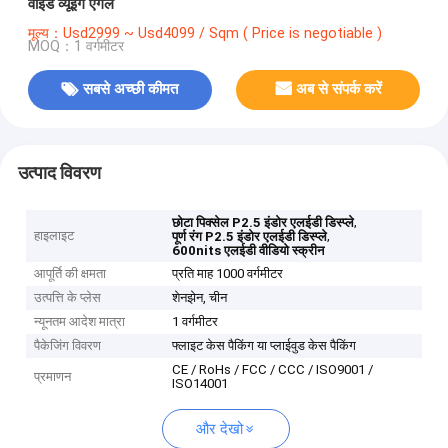
वाइड व्यूइंग एंगल
मूल्य：Usd2999 ~ Usd4099 / Sqm ( Price is negotiable )
MOQ：1 वर्गमीटर
सबसे अच्छी कीमत
अब से संपर्क करें
उत्पाद विवरण
,
छोटा पिक्सेल P2.5 इंडोर एलईडी डिस्प्ले
हाइलाइट
,
पूर्ण रंग P2.5 इंडोर एलईडी डिस्प्ले
600nits एलईडी वीडियो स्क्रीन
आपूर्ति की क्षमता
प्रति माह 1000 वर्गमीटर
उत्पत्ति के प्लेस
शेनझेन, चीन
न्यूनतम आदेश मात्रा
1 वर्गमीटर
पैकेजिंग विवरण
फ्लाइट केस पैकिंग या प्लाईवुड केस पैकिंग
CE / RoHs / FCC / CCC / ISO9001 /
प्रमाणन
ISO14001
और देखो